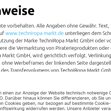
nweise
e vorbehalten. Alle Angaben ohne Gewähr. Text, B
auf
www.techniropa-markt.de
unterliegen dem Sch
 Nutzung der Marke TechniRopa Markt GmbH oder 
ere die Vermarktung von Piraterieprodukten oder
arkt GmbH, wird gerichtlich verfolgt. Verlinkunge
, ohne Werbeframes der linkenden Seite dargestell
g des Transfervolumens von TechniRopa Markt GmbH
iRopa Markt GmbH gerichtlich verfolgt.
chluss
uf dieser Webseite wurden sorgfältig geprüft und 